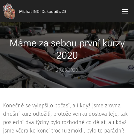
Michal INDI Dokoupil #23
Máme za sebou první kurzy
2020
23.05.2020
Konečně se vylepšilo počasí, a i když jsme zrovna
dnešní kurz odložili, protože venku doslova leje, tak
poslední dva týdny bylo rozhodně co dělat, a i když
jsme včera ke konci trochu zmokli, bylo to parádní!